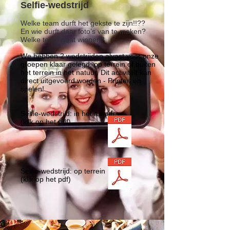
Selfie-wedstrijd
Welke team durft het gekste te zijn!!??
En wie durft daar foto’s van te maken?
Welke team gaat winnen?
We hebben 2 wedstrijden alvast voor onze
groepen klaar gelegd: op terrein of buiten
het terrein in het natuur. Dit activiteit kan
direct uitgevoerd worden - Printen en
spelen!
Selfie-wedstrijd: in het natuur
(klik op het pdf)
Selfie-wedstrijd: op terrein
(klik op het pdf)