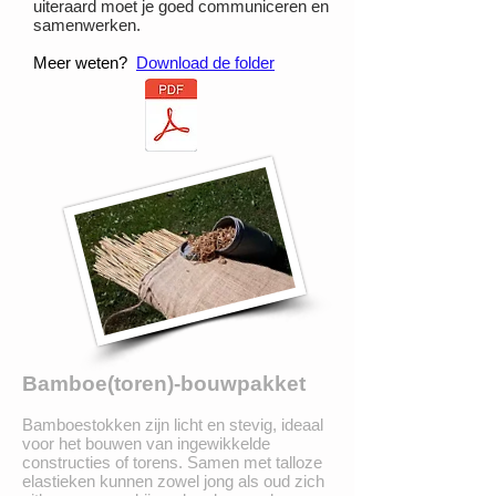
uiteraard moet je goed communiceren en
samenwerken.
Meer weten?
Download de folder
Bamboe(toren)-bouwpakket
Bamboestokken zijn licht en stevig, ideaal
voor het bouwen van ingewikkelde
constructies of torens. Samen met talloze
elastieken kunnen zowel jong als oud zich