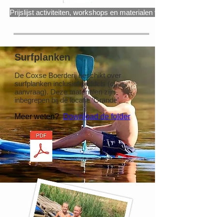
Prijslijst activiteiten, workshops en materialen verhuur ​ ​ ​
Surfplanken
De Coxse Boerderij beschikt over
surfplanken inclusief peddels (op
aanvraag). Deze materialen zijn
inbegrepen bij de locatie ‘Grande’.
Meer weten?
Download de folder