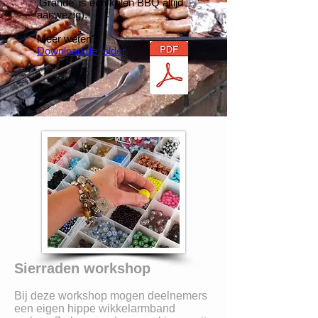
'Grande' is een kolen BBQ altijd
aanwezig).
Meer weten?
Download de folder
Sierraden workshop
Bij deze workshop mogen deelnemers
een eigen hippe wikkelarmband