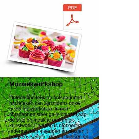
Mozaiekworkshop
Ontdek hoe leuk en ontspannend
mozaïeken kan zijn tijdens onze
gezellige workshop. In een
ontspannen sfeer ga je creatief aan
de slag en maak je een uniek
kunstwerk. Ervaring is niet nodig:
iedereen kan meedoen en plezier
beleven. Samen creëren, kletsen en