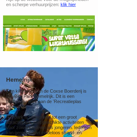
en scherpe verhuurprijzen:
klik hier
Hemelrijk
Tien kilometer van de Coxse Boerderij is
BillyBird Park Hemelrijk. Dit is een
betaalbaar park aan de 'Recreatieplas
Hemelrijk'.
Het park is uitgegroeid tot een groot
attractiepark, met geschikte activiteiten
voor zowel kinderen als jongeren. Iedereen
kan genieten van eindeloos strand- en