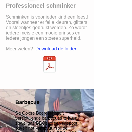
Professioneel schminker
Schminken is voor ieder kind een feest!
Vooral wanneer er felle kleuren, glitters
en steentjes gebruikt worden. Zo wordt
iedere meisje een mooie prinses en
iedere jongen een stoere superheld.
Meer weten?
Download de folder
Barbecue
De Coxse Boerderij heeft
verschillende barbecues te huur -
zowel gas BBQs of een driepoot
boven het kampvuur (bij de