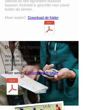
uitleven en een bijzondere bouwsel
bouwen. Activiteit is geschikt voor zowel
buiten als binnen.
Meer weten?
Download de folder
Detective Speurtocht
Wie is de beste speurneus? Ga samen in
de natuur op zoek naar aanwijzingen om
een moord op te lossen!
Meer weten?
Download de folder