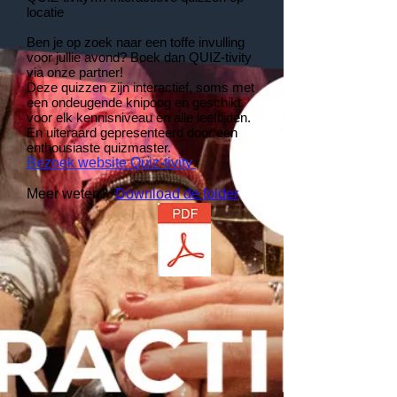
locatie
Ben je op zoek naar een toffe invulling
voor jullie avond? Boek dan QUIZ-tivity
via onze partner!
Deze quizzen zijn interactief, soms met
een ondeugende knipoog en geschikt
voor elk kennisniveau en alle leeftijden.
En uiteraard gepresenteerd door een
enthousiaste quizmaster.
Bezoek website Quiz-tivity
Meer weten?
Download de folder