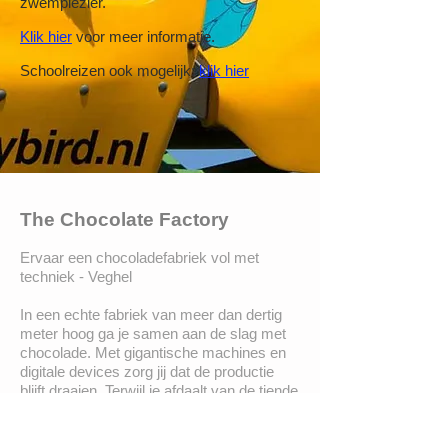
zwemplezier.
Klik hier
voor meer informatie.
Schoolreizen ook mogelijk:
klik hier
The Chocolate Factory
Ervaar een chocoladefabriek vol met
techniek - Veghel
In een echte fabriek van meer dan dertig
meter hoog ga je samen aan de slag met
chocolade. Met gigantische machines en
digitale devices zorg jij dat de productie
blijft draaien. Terwijl je afdaalt van de tiende
verdieping naar de begane grond en de
topscore van je team probeert te halen, zie
je de chocola digitaal door de fabriek gaan.