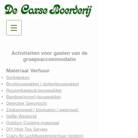
Activiteiten voor gasten van de
groepsaccommodatie
Materiaal Verhuur
Surfplanken
Brugbouwpakket / vlottenbouwpakket
Reuzenkatapult-bouwpakket
Bamboe(toren)-bouwpakket
Detective Speurtocht
Zeskampspel / bootcamp / waterspel
Selfie-Wedstrijd
Outdoor Cooking-materiaal
DIY High Tea Servies
Crazy Air
Luchtkussensverhuur (extern)