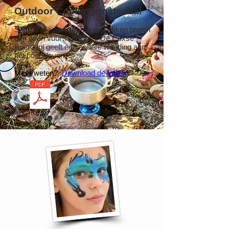
Outdoor Cooking-materiaal
Samen je eigen avondeten maken boven
een open vuur… dat kan! De Coxse
Boerderij geeft een andere wending aan
het buitenleven.
Meer weten?
Download de folder